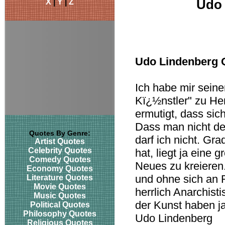
X
|
Y
|
Z
Udo 
Udo Lindenberg 
Ich habe mir sein
Kï¿½nstler" zu He
ermutigt, dass sic
Dass man nicht den
Quotes By Genre:
darf ich nicht. Gra
Artist Quotes
Celebrity Quotes
hat, liegt ja ein
Comedy Quotes
Neues zu kreiere
Economy Quotes
und ohne sich an R
Literature Quotes
Movie Quotes
herrlich Anarchist
Music Quotes
der Kunst haben j
Political Quotes
Philosophy Quotes
Udo Lindenberg
Religious Quotes