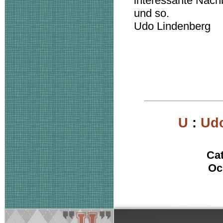
interessante Nach
und so.
Udo Lindenberg
U
:
Udo
Ca
Oc