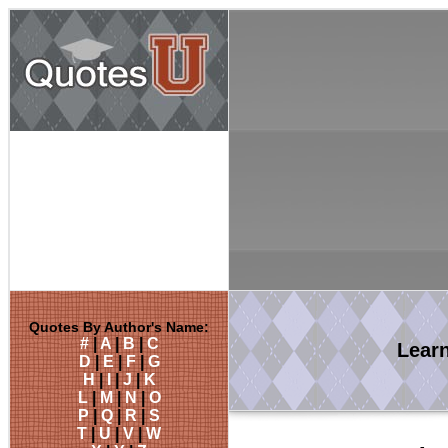
Quotes By Author's Name:
#
|
A
|
B
|
C
Lear
D
|
E
|
F
|
G
H
|
I
|
J
|
K
L
|
M
|
N
|
O
P
|
Q
|
R
|
S
T
|
U
|
V
|
W