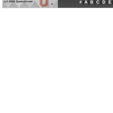
ï¿½
2026 QuotesU.com
#
|
A
|
B
|
C
|
D
|
E
®