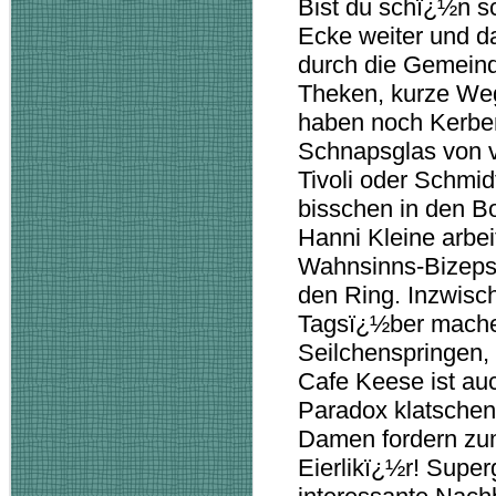
Bist du schï¿½n sc
Ecke weiter und da
durch die Gemein
Theken, kurze Weg
haben noch Kerben
Schnapsglas von v
Tivoli oder Schmid
bisschen in den Bo
Hanni Kleine arbeit
Wahnsinns-Bizeps.
den Ring. Inzwisch
Tagsï¿½ber machen
Seilchenspringen,
Cafe Keese ist au
Paradox klatschen
Damen fordern zum
Eierlikï¿½r! Super