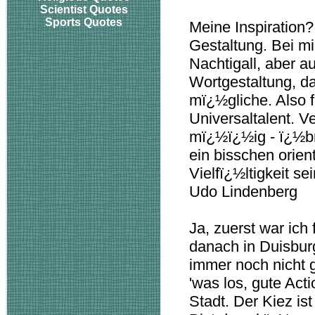
Scientist Quotes
Sports Quotes
Meine Inspiration?
Gestaltung. Bei mir
Nachtigall, aber 
Wortgestaltung, das
mï¿½gliche. Also 
Universaltalent. V
mï¿½ï¿½ig - ï¿½br
ein bisschen orient
Vielfï¿½ltigkeit se
Udo Lindenberg
Ja, zuerst war ich
danach in Duisburg
immer noch nicht 
'was los, gute Acti
Stadt. Der Kiez ist