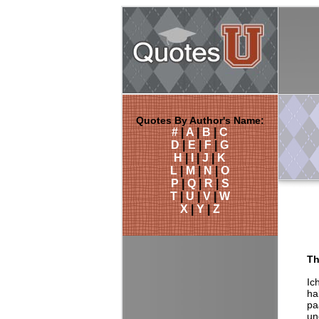
Quotes By Author's Name:
#
|
A
|
B
|
C
D
|
E
|
F
|
G
H
|
I
|
J
|
K
L
|
M
|
N
|
O
P
|
Q
|
R
|
S
T
|
U
|
V
|
W
X
|
Y
|
Z
Th
Ic
ha
pa
un