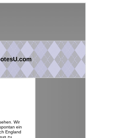
uotesU.com
sehen. Wir
spontan ein
ach England
eug zu