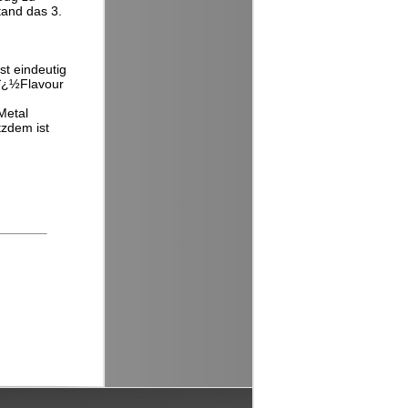
tand das 3.
st eindeutig
 ï¿½Flavour
Metal
tzdem ist