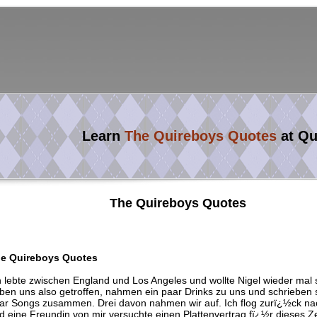
Learn
The Quireboys Quotes
at Q
The Quireboys Quotes
e Quireboys Quotes
h lebte zwischen England und Los Angeles und wollte Nigel wieder mal 
ben uns also getroffen, nahmen ein paar Drinks zu uns und schrieben 
ar Songs zusammen. Drei davon nahmen wir auf. Ich flog zurï¿½ck n
d eine Freundin von mir versuchte einen Plattenvertrag fï¿½r dieses Z