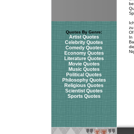
be
Qu
Sp
Ic
zu
Quotes By Genre:
Of
Artist Quotes
In
Ba
Celebrity Quotes
di
Comedy Quotes
Ni
Economy Quotes
Literature Quotes
Movie Quotes
Music Quotes
Political Quotes
Philosophy Quotes
Religious Quotes
Scientist Quotes
Sports Quotes