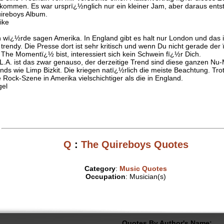
kommen. Es war ursprï¿½nglich nur ein kleiner Jam, aber daraus ents
ireboys Album.
ike
h wï¿½rde sagen Amerika. In England gibt es halt nur London und das i
 trendy. Die Presse dort ist sehr kritisch und wenn Du nicht gerade der
 The Momentï¿½ bist, interessiert sich kein Schwein fï¿½r Dich.
 L.A. ist das zwar genauso, der derzeitige Trend sind diese ganzen Nu-
nds wie Limp Bizkit. Die kriegen natï¿½rlich die meiste Beachtung. Tro
e Rock-Szene in Amerika vielschichtiger als die in England.
gel
Q
:
The Quireboys Quotes
Category
:
Music Quotes
Occupation
: Musician(s)
Quotes By Author's Name: